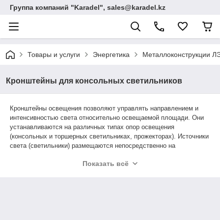
Группа компаний "Karadel", sales@karadel.kz
Товары и услуги
Энергетика
Металлоконструкции ЛЭ
Кронштейны для консольных светильников
Кронштейны освещения
позволяют управлять направлением и
интенсивностью света относительно освещаемой площади. Они
устанавливаются на различных типах опор освещения
(консольных и торшерных светильниках, прожекторах). Источники
света (светильники) размещаются непосредственно на
кронштейнах.
Показать всё
Конструкция кронштейнов сборная. В зависимости от количества
осветительных приборов устанавливается один либо несколько
рожков. Размеры кронштейнов определяются линейными
значениями высоты, вылета и зависят от типа посадочного места
(обусловлен видом опоры).
Для выбора кронштейна необходимо учитывать совокупность