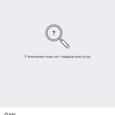
параметров: количество осветительных приборов, взаимное
расположение источников света, высота и вылет кронштейна.
Перечисленные параметры закладываются на стадии разработки
проекта.
Материал изготовления
Трубы стальные водогазонапорные ГОСТ 3262-75
Прокат листовой горячекатанный ГОСТ 19903-74
У компании пока нет товаров или услуг
О нас