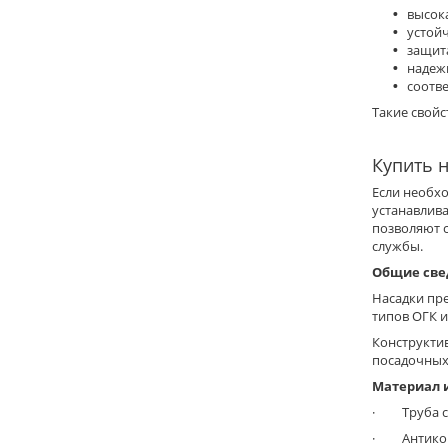
высок
устой
защит
надеж
соотв
Такие свойс
Купить 
Если необх
устанавлив
позволяют 
службы.
Общие све
Насадки пр
типов ОГК и
Конструктив
посадочных 
Материал 
· Труба ст
· Антикор