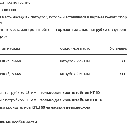
анное покрытие.
к опоре:
асть насадки – патрубок, который вставляется в верхнее гнездо опо
м.
ные места для кронштейнов –
горизонтальные патрубки
с внутрен
док:
Тип насадки
Посадочное место
Устанав
НК (*).48-60
Патрубок ∅48 мм
КГ 
НК (*).60-48
Патрубок ∅60 мм
КГШ
 с патрубком
48 мм
–
только для кронштейнов КГ 60
.
 с патрубком
60 мм
–
только для кронштейнов КГШ 48
.
ка кронштейнов
КГШ 60
на насадки
невозможна
.
ивные особенности