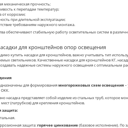
ая механическая прочность;
чивость к перепадам температур;
а от коррозии;
ность при длительной эксплуатации;
етствие требованиям наружного монтажа.
тва обеспечивают стабильную работу осветительных систем в различн
насадки для кронштейнов опор освещения
одимо купить насадки для кронштейнов, важно учитывать тип исполь
аемых светильников. Качественные насадки для кронштейнов КГ, наса
создавать надежные системы наружного освещения с оптимальным ра
дения
едназначены для формирования
многорожковых схем освещения
–
 ОКК.
но насадка представляет собой изделие из стальных труб, которое мо
мест (патрубков) для крепления кронштейнов.
и защита:
альная.
розионная защита:
горячее цинкование
(базовое исполнение). По 