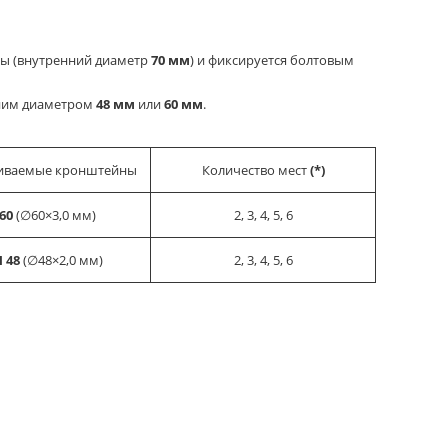
ры (внутренний диаметр
70 мм
) и фиксируется болтовым
ним диаметром
48 мм
или
60 мм
.
ливаемые кронштейны
Количество мест
(*)
60
(∅60×3,0 мм)
2, 3, 4, 5, 6
 48
(∅48×2,0 мм)
2, 3, 4, 5, 6