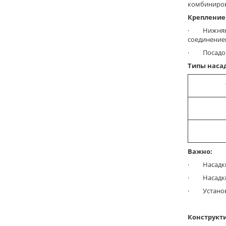
комбиниров
Крепление 
· Нижняя ч
соединение
· Посадоч
Типы наса
Важно:
· Насадки
· Насадки
· Установ
Конструкт