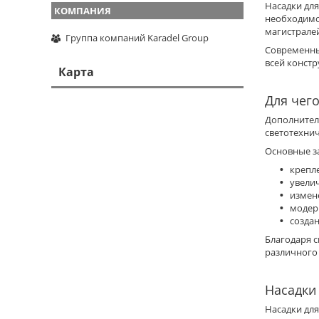
Насадки дл
необходимой
магистрале
Группа компаний Karadel Group
Современны
всей констр
Карта
Для чег
Дополнител
светотехни
Основные з
крепл
увели
измене
модер
созда
Благодаря 
различного
Насадки
Насадки дл