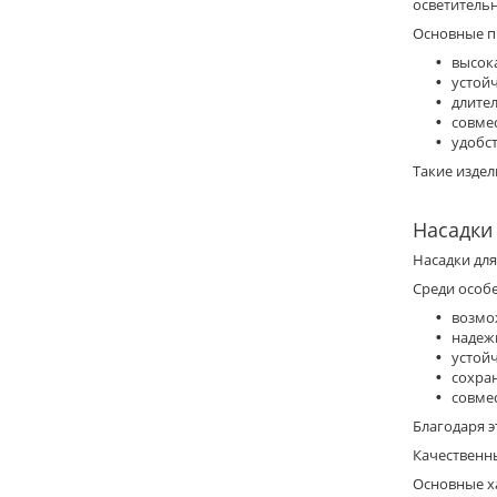
осветитель
Основные п
высок
устой
длите
совме
удобс
Такие изде
Насадки
Насадки дл
Среди особ
возмо
надеж
устой
сохра
совме
Благодаря 
Качественн
Основные х