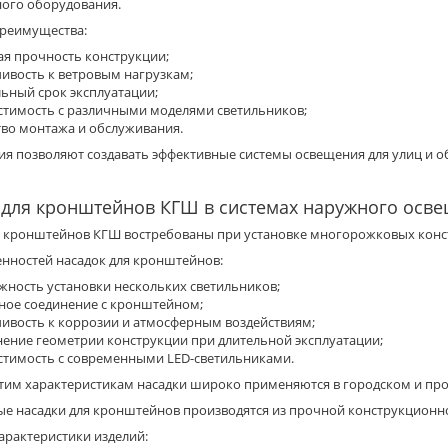
ного оборудования.
реимущества:
ая прочность конструкции;
чивость к ветровым нагрузкам;
льный срок эксплуатации;
стимость с различными моделями светильников;
тво монтажа и обслуживания.
лия позволяют создавать эффективные системы освещения для улиц и 
 для кронштейнов КГШ в системах наружного осв
я кронштейнов КГШ востребованы при установке многорожковых конс
енностей насадок для кронштейнов:
жность установки нескольких светильников;
ное соединение с кронштейном;
чивость к коррозии и атмосферным воздействиям;
нение геометрии конструкции при длительной эксплуатации;
стимость с современными LED-светильниками.
этим характеристикам насадки широко применяются в городском и 
ые насадки для кронштейнов производятся из прочной конструкционн
арактеристики изделий: