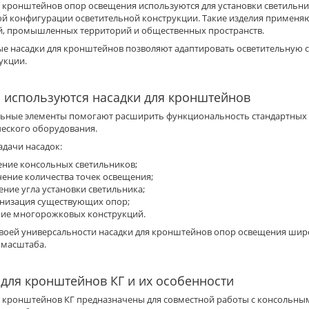
я кронштейнов опор освещения используются для установки светильн
 конфигурации осветительной конструкции. Такие изделия применяют
й, промышленных территорий и общественных пространств.
е насадки для кронштейнов позволяют адаптировать осветительную с
укции.
о используются насадки для кронштейнов
ьные элементы помогают расширить функциональность стандартных
ческого оборудования.
адачи насадок:
ение консольных светильников;
чение количества точек освещения;
ние угла установки светильника;
низация существующих опор;
ние многорожковых конструкций.
своей универсальности насадки для кронштейнов опор освещения шир
 масштаба.
 для кронштейнов КГ и их особенности
я кронштейнов КГ предназначены для совместной работы с консоль