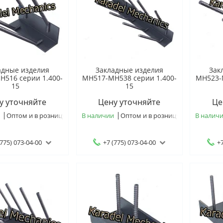
адные изделия
Закладные изделия
Зак
516 серии 1.400-
МН517-МН538 серии 1.400-
МН523-
15
15
у уточняйте
Цену уточняйте
Це
и
Оптом и в розницу
В наличии
Оптом и в розницу
В налич
(775) 073-04-00
+7 (775) 073-04-00
+7