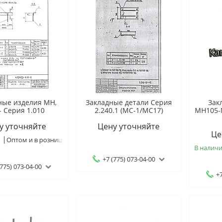
ные изделия МН,
Закладные детали Серия
Зак
- Серия 1.010
2.240.1 (МС-1/МС17)
МН105-
у уточняйте
Цену уточняйте
Це
и
Оптом и в розницу
В налич
+7 (775) 073-04-00
(775) 073-04-00
+7