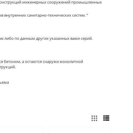
х конструкций инженерных сооружений промышленных
в внутренних санитарно-технических систем. “
ам либо по данным других указанных вами серий.
ся бетоном, а остаются снаружи монолитной
трукций.
бъема