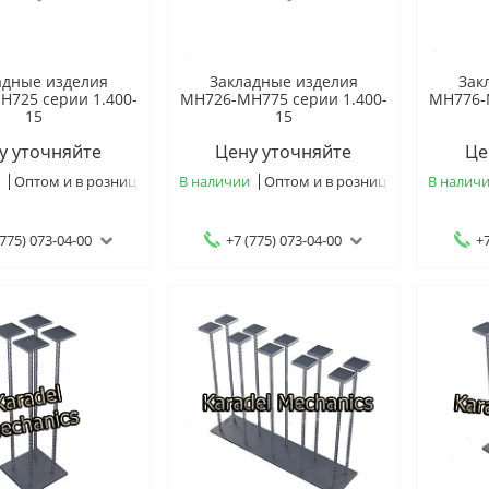
адные изделия
Закладные изделия
Зак
725 серии 1.400-
МН726-МН775 серии 1.400-
МН776-
15
15
у уточняйте
Цену уточняйте
Це
и
Оптом и в розницу
В наличии
Оптом и в розницу
В налич
(775) 073-04-00
+7 (775) 073-04-00
+7