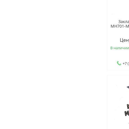
Закл
МН701-МН
Цен
В наличи
+7 