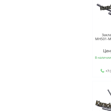
Закл
МН501-МН
Цен
В наличи
+7 