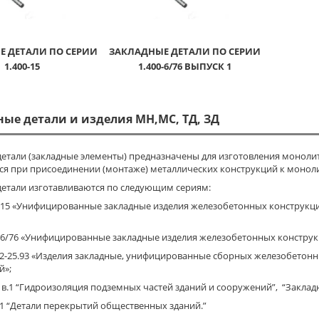
Е ДЕТАЛИ ПО СЕРИИ
ЗАКЛАДНЫЕ ДЕТАЛИ ПО СЕРИИ
1.400-15
1.400-6/76 ВЫПУСК 1
ые детали и изделия МН,МС, ТД, ЗД
детали (закладные элементы) предназначены для изготовления моноли
ся при присоединении (монтаже) металлических конструкций к монол
детали изготавливаются по следующим сериям:
0-15 «Унифицированные закладные изделия железобетонных конструкц
0-6/76 «Унифицированные закладные изделия железобетонных констр
0.2-25.93 «Изделия закладные, унифицированные сборных железобет
й»;
, в.1 “Гидроизоляция подземных частей зданий и сооружений”, “Закла
.1 “Детали перекрытий общественных зданий.”