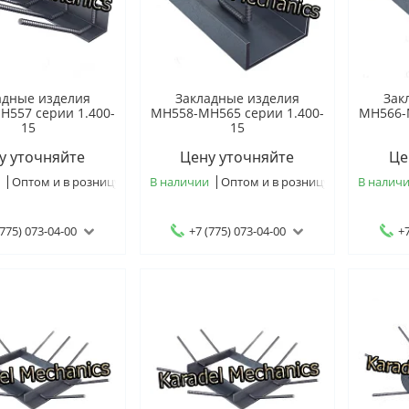
адные изделия
Закладные изделия
Зак
557 серии 1.400-
МН558-МН565 серии 1.400-
МН566-
15
15
у уточняйте
Цену уточняйте
Це
и
Оптом и в розницу
В наличии
Оптом и в розницу
В налич
(775) 073-04-00
+7 (775) 073-04-00
+7