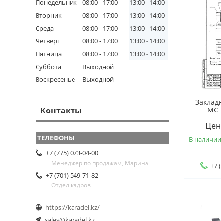
Понедельник
08:00
17:00
13:00
14:00
Вторник
08:00
17:00
13:00
14:00
Среда
08:00
17:00
13:00
14:00
Четверг
08:00
17:00
13:00
14:00
Пятница
08:00
17:00
13:00
14:00
Суббота
Выходной
Воскресенье
Выходной
Заклад
Контакты
МС 
Цен
В наличи
+7 (775) 073-04-00
Менеджер по продажам, Марина
+7 
+7 (701) 549-71-82
Отдел кадров
https://karadel.kz/
sales@karadel.kz