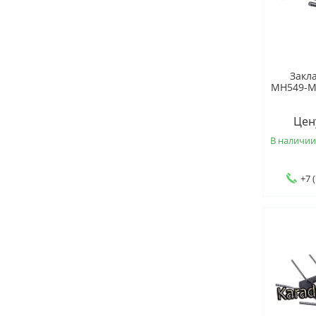
Закл
МН549-МН
Цен
В наличи
+7 