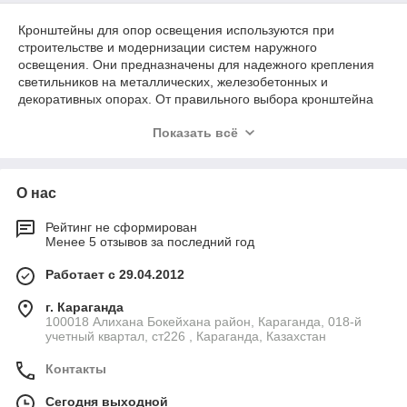
Кронштейны для опор освещения используются при
строительстве и модернизации систем наружного
освещения. Они предназначены для надежного крепления
светильников на металлических, железобетонных и
декоративных опорах. От правильного выбора кронштейна
зависит устойчивость конструкции, направление светового
Показать всё
потока и долговечность всей осветительной системы.
Сегодня можно купить кронштейны на опоры освещения для
автомобильных дорог, улиц, парков, дворовых территорий,
О нас
промышленных объектов и общественных пространств.
Рейтинг не сформирован
Менее 5 отзывов за последний год
Виды кронштейнов для опор освещения
Работает с 29.04.2012
В зависимости от проекта используются различные типы
г. Караганда
крепежных конструкций:
100018 Алихана Бокейхана район, Караганда, 018-й
учетный квартал, ст226 , Караганда, Казахстан
однорожковые кронштейны;
двухрожковые модели;
Контакты
многорожковые конструкции;
Сегодня выходной