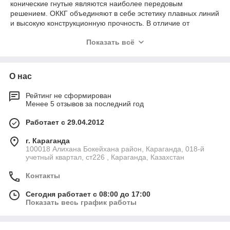
конические гнутые являются наиболее передовым
решением. ОККГ объединяют в себе эстетику плавных линий
и высокую конструкционную прочность. В отличие от
стандартных прямостоечных моделей, данные опоры
Показать всё
изготавливаются методом продольной гибки листовой стали,
что позволяет получить идеальный конус с минимальным
количеством сварных швов. В каталоге Karadel Mechanics
представлены сертифицированные системы,
О нас
адаптированные к ветровым и температурным нагрузкам
Казахстана.
Рейтинг не сформирован
Менее 5 отзывов за последний год
Технические характеристики и
Работает с 29.04.2012
спецификации опор ОККГ
г. Караганда
При выборе оборудования для наружного освещения важно
100018 Алихана Бокейхана район, Караганда, 018-й
учетный квартал, ст226 , Караганда, Казахстан
понимать конструктивные отличия этой категории. Если вы
планируете купить ОККГ, следует учитывать их ключевые
Контакты
эксплуатационные параметры:
Материал и форма. Изготавливаются из
Сегодня работает с 08:00 до 17:00
высококачественного листового проката. Технология
Показать весь график работы
гибки позволяет создать конический профиль, который
эффективно распределяет механические нагрузки по