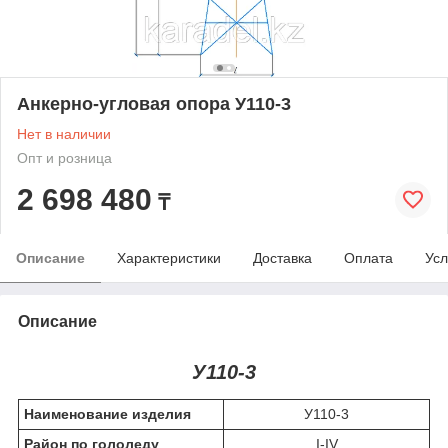
Анкерно-угловая опора У110-3
Нет в наличии
Опт и розница
2 698 480
₸
Описание
Характеристики
Доставка
Оплата
Усл
Описание
У110-3
Наименование изделия
У110-3
Район по гололеду
I-IV