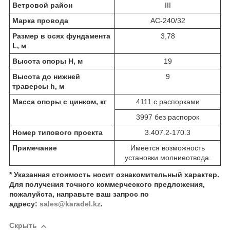
Ветровой район
III
Марка провода
АС-240/32
Размер в осях фундамента
3,78
L, м
Высота опоры Н, м
19
Высота до нижней
9
траверсы h, м
Масса опоры с цинком, кг
4111 с распорками
3997 без распорок
Номер типового проекта
3.407.2-170.3
Примечание
Имеется возможность
установки молниеотвода.
* Указанная стоимость носит ознакомительный характер.
Для получения точного коммерческого предложения,
пожалуйста, направьте ваш запрос по
адресу:
sales@karadel.kz
.
Скрыть