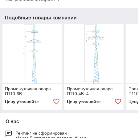
Подобные товары компании
Промежуточная опора
Промежуточная опора
Про
П110-6В
П110-4В+4
П11
Цену уточняйте
Цену уточняйте
Цен
О нас
Рейтинг не сформирован