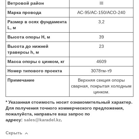
Ветровой район
III
Марка провода
АС-95/АС-150/АСО-240
Размер в осях фундамента
3,2
L, м
Высота опоры Н, м
39
Высота до нижней
23
траверсы h, м
Масса опоры с цинком, кг
4609
Номер типового проекта
3078тм-т9
Примечание
Верхняя секция опоры
сварная, покрытая холодным
цинком.
* Указанная стоимость носит ознакомительный характер.
Для получения точного коммерческого предложения,
пожалуйста, направьте ваш запрос по
адресу:
sales@karadel.kz
.
Скрыть