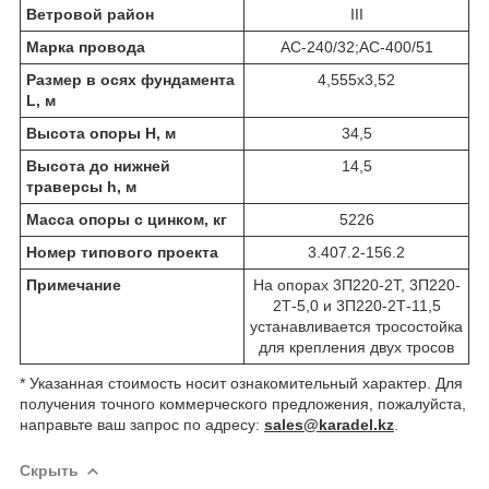
Ветровой район
III
Марка провода
АС-240/32;АС-400/51
Размер в осях фундамента
4,555х3,52
L, м
Высота опоры Н, м
34,5
Высота до нижней
14,5
траверсы h, м
Масса опоры с цинком, кг
5226
Номер типового проекта
3.407.2-156.2
Примечание
На опорах 3П220-2Т, 3П220-
2Т-5,0 и 3П220-2Т-11,5
устанавливается тросостойка
для крепления двух тросов
* Указанная стоимость носит ознакомительный характер. Для
получения точного коммерческого предложения, пожалуйста,
направьте ваш запрос по адресу:
sales@karadel.kz
.
Скрыть