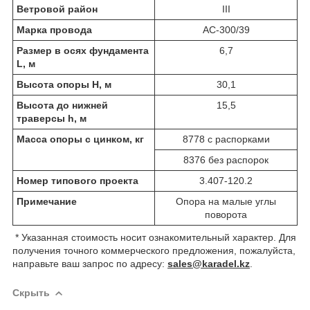
Ветровой район
III
Марка провода
АС-300/39
Размер в осях фундамента
6,7
L, м
Высота опоры Н, м
30,1
Высота до нижней
15,5
траверсы h, м
Масса опоры с цинком, кг
8778 с распорками
8376 без распорок
Номер типового проекта
3.407-120.2
Примечание
Опора на малые углы
поворота
* Указанная стоимость носит ознакомительный характер. Для
получения точного коммерческого предложения, пожалуйста,
направьте ваш запрос по адресу:
sales@karadel.kz
.
Скрыть