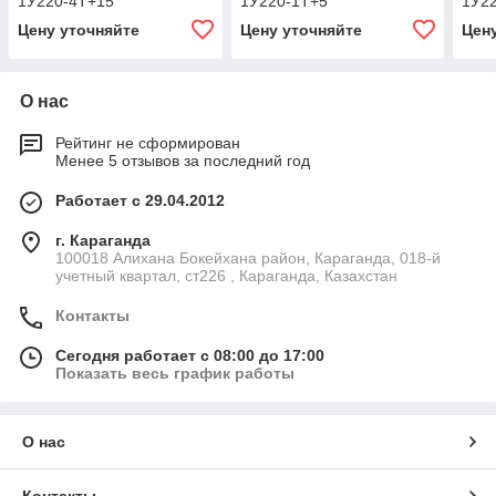
1У220-4Т+15
1У220-1Т+5
1У2
Цену уточняйте
Цену уточняйте
Цен
О нас
Рейтинг не сформирован
Менее 5 отзывов за последний год
Работает с 29.04.2012
г. Караганда
100018 Алихана Бокейхана район, Караганда, 018-й
учетный квартал, ст226 , Караганда, Казахстан
Контакты
Сегодня работает с 08:00 до 17:00
Показать весь график работы
О нас