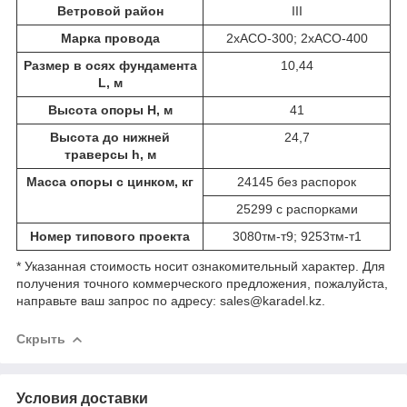
Ветровой район
III
Марка провода
2хАСО-300; 2хАСО-400
Размер в осях фундамента
10,44
L, м
Высота опоры Н, м
41
Высота до нижней
24,7
траверсы h, м
Масса опоры с цинком, кг
24145 без распорок
25299 с распорками
Номер типового проекта
3080тм-т9; 9253тм-т1
* Указанная стоимость носит ознакомительный характер. Для
получения точного коммерческого предложения, пожалуйста,
направьте ваш запрос по адресу: sales@karadel.kz.
Скрыть
Условия доставки