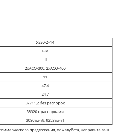
У330-2+14
I-IV
III
2хАСО-300; 2хАСО-400
11
47,4
24,7
37711,2 без распорок
38920 с распорками
3080тм-т9; 9253тм-т1
 коммерческого предложения, пожалуйста, направьте ваш