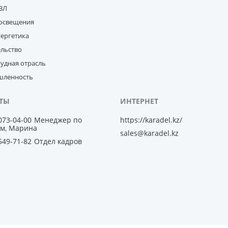
ВЛ
освещения
нергетика
ельство
удная отрасль
ленность
 073-04-00
Менеджер по
https://karadel.kz/
м, Марина
sales@karadel.kz
 549-71-82
Отдел кадров