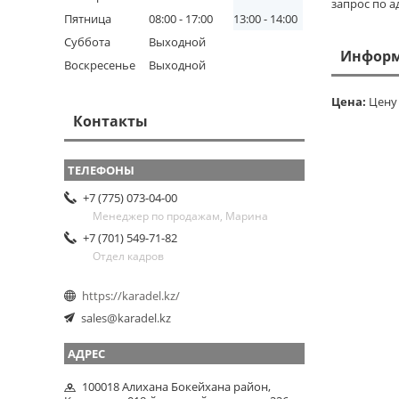
запрос по ад
Пятница
08:00
17:00
13:00
14:00
Суббота
Выходной
Информ
Воскресенье
Выходной
Цена:
Цену 
Контакты
+7 (775) 073-04-00
Менеджер по продажам, Марина
+7 (701) 549-71-82
Отдел кадров
https://karadel.kz/
sales@karadel.kz
100018 Алихана Бокейхана район,