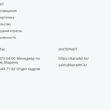
ВЛ
освещения
нергетика
ельство
удная отрасль
ленность
 073-04-00
Менеджер по
https://karadel.kz/
м, Марина
sales@karadel.kz
 549-71-82
Отдел кадров