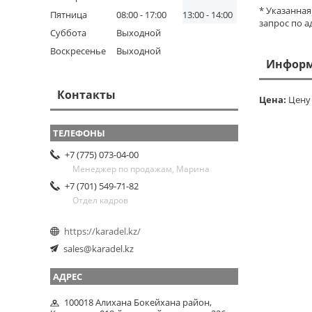
* Указанна
Пятница
08:00
17:00
13:00
14:00
запрос по ад
Суббота
Выходной
Воскресенье
Выходной
Информ
Контакты
Цена:
Цену 
+7 (775) 073-04-00
Менеджер по продажам, Марина
+7 (701) 549-71-82
Отдел кадров
https://karadel.kz/
sales@karadel.kz
100018 Алихана Бокейхана район,