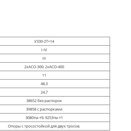
У330-2Т+14
I-IV
III
2хАСО-300; 2хАСО-400
11
48,3
24,7
38652 без распорок
39858 с распорками
3080тм-т9; 9253тм-т1
Опоры с тросостойкой для двух тросов.