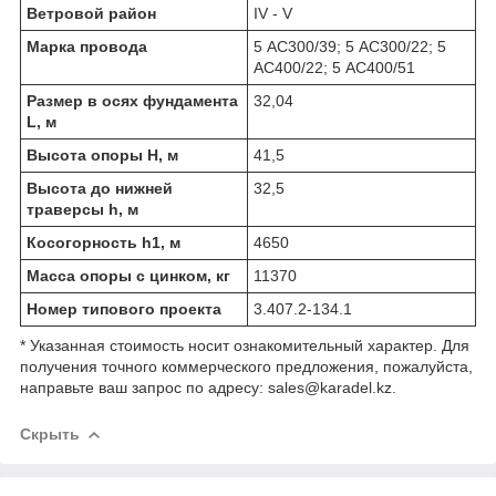
Ветровой район
IV - V
Марка провода
5 АС300/39; 5 АС300/22; 5
АС400/22; 5 АС400/51
Размер в осях фундамента
32,04
L, м
Высота опоры Н, м
41,5
Высота до нижней
32,5
траверсы h, м
Косогорность h1, м
4650
Масса опоры с цинком, кг
11370
Номер типового проекта
3.407.2-134.1
* Указанная стоимость носит ознакомительный характер. Для
получения точного коммерческого предложения, пожалуйста,
направьте ваш запрос по адресу: sales@karadel.kz.
Скрыть