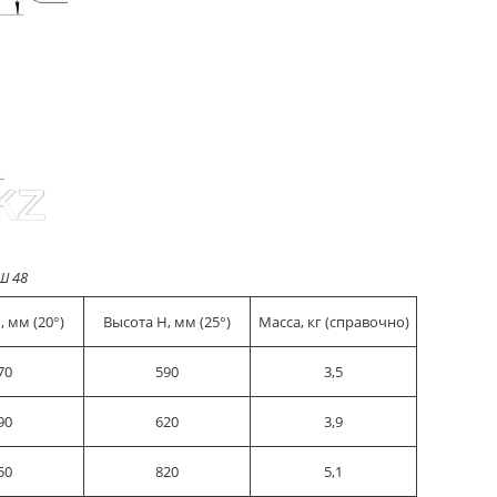
Ш 48
, мм (20°)
Высота H, мм (25°)
Масса, кг (справочно)
70
590
3,5
90
620
3,9
50
820
5,1