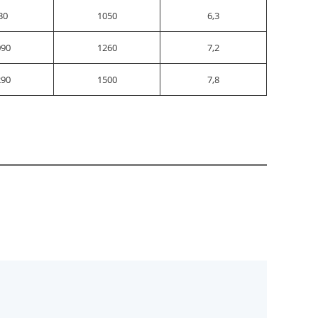
30
1050
6,3
090
1260
7,2
290
1500
7,8