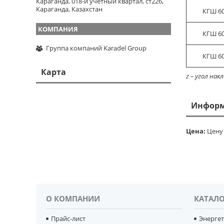
Караганда, 018-й учетный квартал, ст226,
Караганда, Казахстан
КГШ 60
КГШ 60
Группа компаний Karadel Group
КГШ 60
Карта
z
–
угол нак
Информ
Цена:
Цену 
О КОМПАНИИ
КАТАЛО
Прайс-лист
Энерге