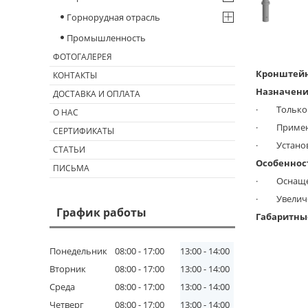
Горнорудная отрасль
Промышленность
ФОТОГАЛЕРЕЯ
Кронштейн 
КОНТАКТЫ
Назначени
ДОСТАВКА И ОПЛАТА
· Только д
О НАС
· Применяе
СЕРТИФИКАТЫ
· Установк
СТАТЬИ
Особеннос
ПИСЬМА
· Оснащ
· Увеличен
График работы
Габаритны
Понедельник
08:00
17:00
13:00
14:00
Вторник
08:00
17:00
13:00
14:00
Среда
08:00
17:00
13:00
14:00
Четверг
08:00
17:00
13:00
14:00