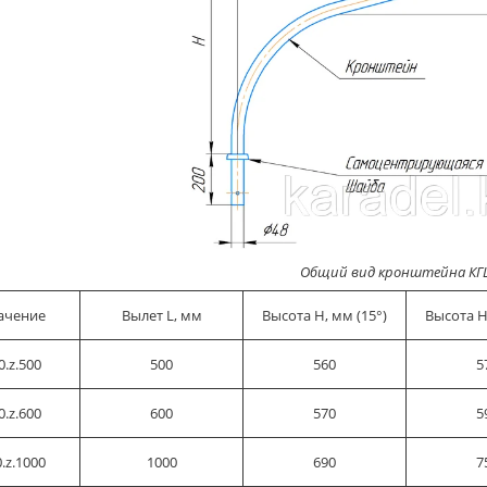
Общий вид кронштейна КГ
ачение
Вылет L, мм
Высота H, мм (15°)
Высота H
.z.500
500
560
5
.z.600
600
570
5
.z.1000
1000
690
7