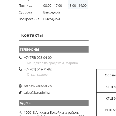
Пятница
08:00
17:00
13:00
14:00
Суббота
Выходной
Воскресенье
Выходной
Контакты
+7 (775) 073-04-00
Менеджер по продажам, Марина
+7 (701) 549-71-82
Отдел кадров
Обозн
https://karadel.kz/
КГШ 60
sales@karadel.kz
КГШ 60
КГШ 60
100018 Алихана Бокейхана район,