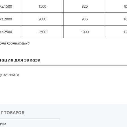
.z.1500
1500
820
9
.z.2000
2000
935
1
.z.2500
2500
1090
1
лона кронштейна
ация для заказа
уточняйте
Г ТОВАРОВ
тика