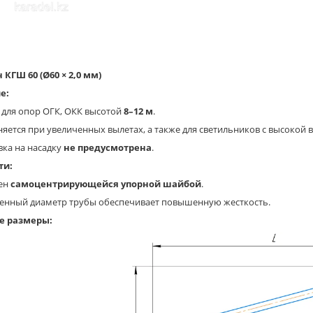
КГШ 60 (Ø60 × 2,0 мм)
е:
ля опор ОГК, ОКК высотой
8–12 м
.
тся при увеличенных вылетах, а также для светильников с высокой в
а на насадку
не предусмотрена
.
ти:
ен
самоцентрирующейся упорной шайбой
.
ный диаметр трубы обеспечивает повышенную жесткость.
е размеры: