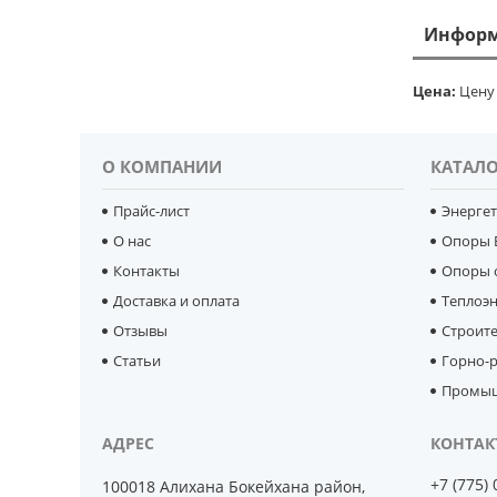
Информ
Цена:
Цену 
О КОМПАНИИ
КАТАЛО
Прайс-лист
Энерге
О нас
Опоры 
Контакты
Опоры 
Доставка и оплата
Теплоэ
Отзывы
Строит
Статьи
Горно-р
Промыш
+7 (775)
100018 Алихана Бокейхана район,