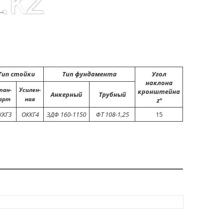
Тип стойки
Тип фундамента
Угол
наклона
тан-
Усилен-
кронштейна
Анкерный
Трубный
арт
ная
z
°
ККГ3
ОККГ4
ЗДФ 160-1150
ФТ 108-1,25
15