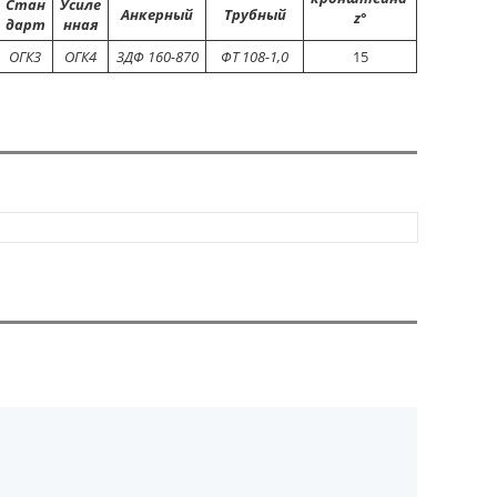
Стан
Усиле
Анкерный
Трубный
z
°
дарт
нная
ОГК3
ОГК4
ЗДФ 160-870
ФТ 108-1,0
15