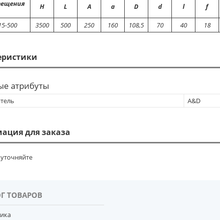
вещения
Н
L
A
a
D
d
l
f
15-500
3500
500
250
160
108,5
70
40
18
еристики
ые атрибуты
тель
A&D
ация для заказа
уточняйте
Г ТОВАРОВ
тика