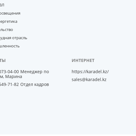
ВЛ
освещения
нергетика
ельство
удная отрасль
ленность
 073-04-00
Менеджер по
https://karadel.kz/
м, Марина
sales@karadel.kz
 549-71-82
Отдел кадров