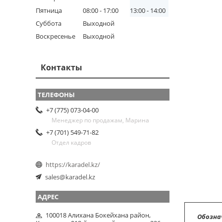
Пятница
08:00
17:00
13:00
14:00
Суббота
Выходной
Воскресенье
Выходной
Контакты
+7 (775) 073-04-00
Менеджер по продажам, Марина
+7 (701) 549-71-82
Отдел кадров
https://karadel.kz/
sales@karadel.kz
100018 Алихана Бокейхана район,
Обозна