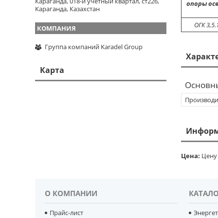
Караганда, 018-й учетный квартал, ст226,
опоры ос
Караганда, Казахстан
ОГК 3,5.
Группа компаний Karadel Group
Характ
Карта
Основн
Производи
Информ
Цена:
Цену 
О КОМПАНИИ
КАТАЛО
Прайс-лист
Энерге