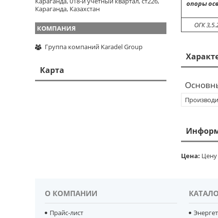
Караганда, 018-й учетный квартал, ст226,
опоры ос
Караганда, Казахстан
ОГК 3,5.
Группа компаний Karadel Group
Характ
Карта
Основн
Производи
Информ
Цена:
Цену 
О КОМПАНИИ
КАТАЛО
Прайс-лист
Энерге