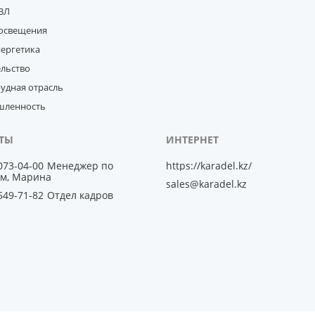
ВЛ
освещения
нергетика
ельство
удная отрасль
ленность
 073-04-00
Менеджер по
https://karadel.kz/
м, Марина
sales@karadel.kz
 549-71-82
Отдел кадров