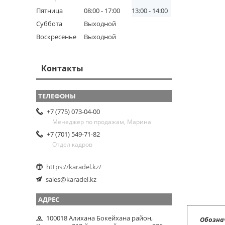
Пятница
08:00
17:00
13:00
14:00
Суббота
Выходной
Воскресенье
Выходной
Контакты
+7 (775) 073-04-00
Менеджер по продажам, Марина
+7 (701) 549-71-82
Отдел кадров
https://karadel.kz/
sales@karadel.kz
100018 Алихана Бокейхана район,
Обозна