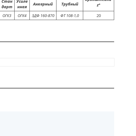
Стан
Усиле
Анкерный
Трубный
z
°
дарт
нная
ОГК3
ОГК4
ЗДФ 160-870
ФТ 108-1,0
20