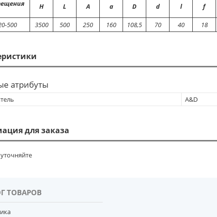
вещения
Н
L
A
a
D
d
l
f
20-500
3500
500
250
160
108,5
70
40
18
еристики
ые атрибуты
тель
A&D
ация для заказа
уточняйте
Г ТОВАРОВ
тика