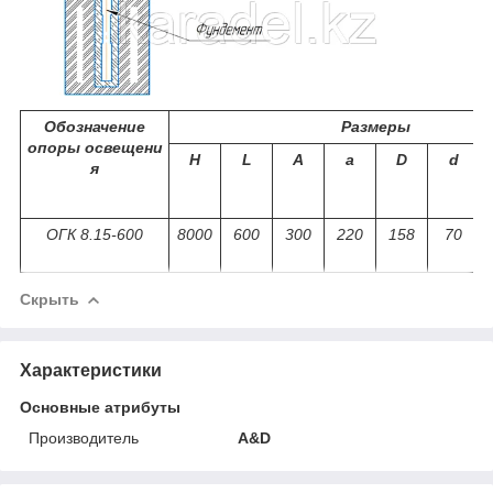
Обозначение
Размеры
опоры освещени
Н
L
A
a
D
d
я
ОГК 8.15-600
8000
600
300
220
158
70
Скрыть
Характеристики
Основные атрибуты
Производитель
A&D