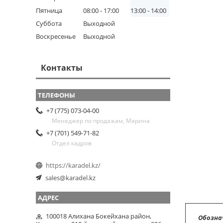
Пятница
08:00
17:00
13:00
14:00
Суббота
Выходной
Воскресенье
Выходной
Контакты
+7 (775) 073-04-00
Менеджер по продажам, Марина
+7 (701) 549-71-82
Отдел кадров
https://karadel.kz/
sales@karadel.kz
100018 Алихана Бокейхана район,
Обозна