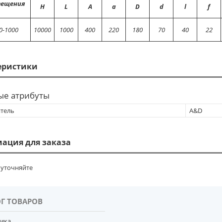
вещения
Н
L
A
a
D
d
l
f
0-1000
10000
1000
400
220
180
70
40
22
еристики
ые атрибуты
тель
A&D
ация для заказа
уточняйте
Г ТОВАРОВ
тика