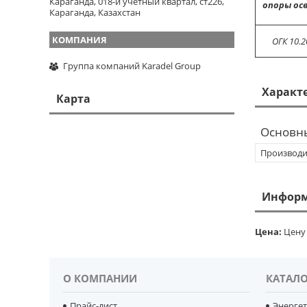
Караганда, 018-й учетный квартал, ст226,
опоры ос
Караганда, Казахстан
ОГК 10.2
Группа компаний Karadel Group
Характ
Карта
Основн
Производи
Информ
Цена:
Цену 
О КОМПАНИИ
КАТАЛО
Прайс-лист
Энерге