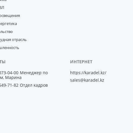
ВЛ
освещения
нергетика
ельство
удная отрасль
ленность
 073-04-00
Менеджер по
https://karadel.kz/
м, Марина
sales@karadel.kz
 549-71-82
Отдел кадров