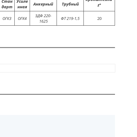
Стан
Усиле
Анкерный
Трубный
z
°
дарт
нная
ЗДФ 220-
ОГК3
ОГК4
ФТ 219-1,5
20
1625