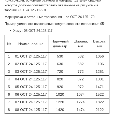
Конструкция, основные размеры и материал деталей сварных
хомутов должны соответствовать указанным на рисунке и в
таблице ОСТ 24.125.117-01.
Маркировка и остальные требования – по ОСТ 24.125.170.
Пример условного обозначения хомута сварного исполнения 05:
Хомут 05 ОСТ 24.125.117
Наружный
Ширина,
Высота,
№
Наименование
диаметр
мм
мм
1
01 ОСТ 24.125.117
530
582
1056
2
02 ОСТ 24.125.117
630
682
1106
3
03 ОСТ 24.125.117
720
772
1251
4
04 ОСТ 24.125.117
820
872
1301
5
05 ОСТ 24.125.117
920
972
1471
6
06 ОСТ 24.125.117
1020
1074
1522
7
07 ОСТ 24.125.117
1220
1274
1822
8
08 ОСТ 24.125.117
1420
1474
2122