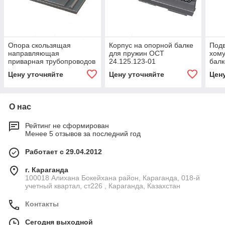
Опора скользящая
Корпус на опорной балке
Под
направляющая
для пружин ОСТ
хому
приварная трубопроводов
24.125.123-01
балк
ТЭС и АЭС ОСТ
Цену уточняйте
Цену уточняйте
Цен
24.125.158-01
О нас
Рейтинг не сформирован
Менее 5 отзывов за последний год
Работает с 29.04.2012
г. Караганда
100018 Алихана Бокейхана район, Караганда, 018-й
учетный квартал, ст226 , Караганда, Казахстан
Контакты
Сегодня выходной