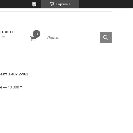
Корзина
нтакты
кт 3.407.2-162
 — 10 000 ₸