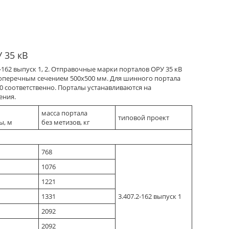
 35 кВ
162 выпуск 1, 2. Отправочные марки порталов ОРУ 35 кВ
поперечным сечением 500х500 мм. Для шинного портала
0 соответственно. Порталы устанавливаются на
ения.
масса портала
типовой проект
ы, м
без метизов, кг
768
1076
1221
1331
3.407.2-162 выпуск 1
2092
2092