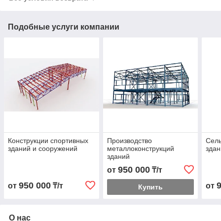
Подобные услуги компании
Конструкции спортивных
Производство
Сель
зданий и сооружений
металлоконструкций
здан
зданий
950 000
от
₸/т
950 000
от
₸/т
от
Купить
О нас