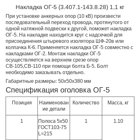
Накладка ОГ-5 (3.407.1-143.8.28) 1,1 кг
При установке анкерных опор (10 кВ) произвести
последовательный переход провода, протянутого от
одной натяжной подвески к другой, поможет накладка
ОГ-5. На накладке находится круг с надсечкой для
присоединения штыревого изолятора ШФ-20в или
колпачка К-6. Применяется накладка ОГ-5 совместно с
накладками ОГ-2. Монтаж накладки ОГ-5
осуществляется на верхнем срезе опор
СВ-105,СВ-110 при помощи болта Б-5. Болт
необходимо заказывать отдельно.
Габаритные размеры:
50х50х380 мм
Спецификация оголовка ОГ-5
Позиция
Наименован
Количество
Масса, кг
ие детали
1
Полоса 5х50
1
1.10
ГОСТ103-75
L=215