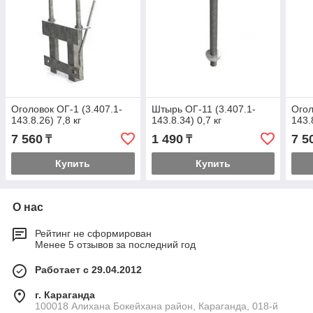
Оголовок ОГ-1 (3.407.1-
Штырь ОГ-11 (3.407.1-
Огол
143.8.26) 7,8 кг
143.8.34) 0,7 кг
143.
7 560
1 490
7 5
₸
₸
Купить
Купить
О нас
Рейтинг не сформирован
Менее 5 отзывов за последний год
Работает с 29.04.2012
г. Караганда
100018 Алихана Бокейхана район, Караганда, 018-й