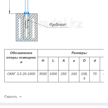
Обозначение
Размеры
опоры освещени
Н
L
A
a
D
d
l
я
ОККГ 3,5.20-1000
3500
1000
250
160
108,
70
40
5
Скрыть