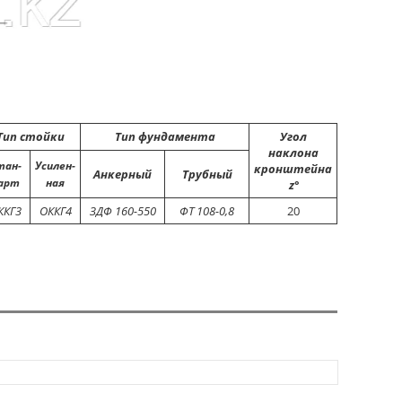
Тип стойки
Тип фундамента
Угол
наклона
тан-
Усилен-
кронштейна
Анкерный
Трубный
арт
ная
z
°
ККГ3
ОККГ4
ЗДФ 160-550
ФТ 108-0,8
20