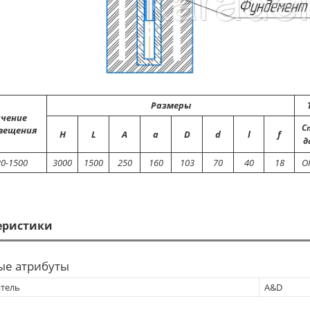
Размеры
чение
С
вещения
Н
L
A
a
D
d
l
f
д
20-1500
3000
1500
250
160
103
70
40
18
О
еристики
ые атрибуты
тель
A&D