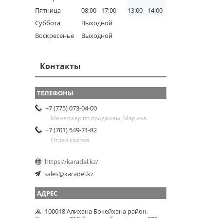
Пятница
08:00
17:00
13:00
14:00
Суббота
Выходной
Воскресенье
Выходной
Контакты
+7 (775) 073-04-00
Менеджер по продажам, Марина
+7 (701) 549-71-82
Отдел кадров
https://karadel.kz/
sales@karadel.kz
100018 Алихана Бокейхана район,