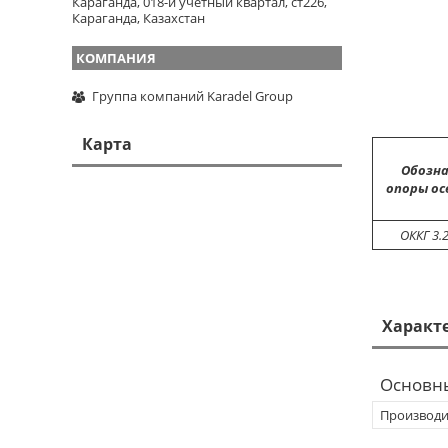
Караганда, 018-й учетный квартал, ст226,
Караганда, Казахстан
Группа компаний Karadel Group
Карта
Обозна
опоры ос
ОККГ 3.
Характ
Основн
Производи