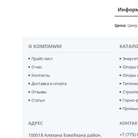
Информ
Цена:
Цену 
О КОМПАНИИ
КАТАЛО
Прайс-лист
Энерге
О нас
Опоры 
Контакты
Опоры 
Доставка и оплата
Теплоэ
Отзывы
Строит
Статьи
Горно-р
Промыш
+7 (775)
100018 Алихана Бокейхана район,