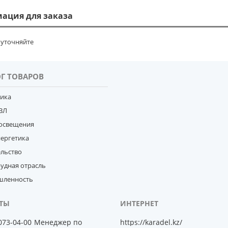
ация для заказа
уточняйте
Г ТОВАРОВ
тика
ВЛ
освещения
нергетика
ельство
удная отрасль
ленность
 073-04-00
Менеджер по
https://karadel.kz/