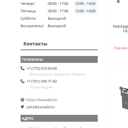
Четверг
08:00
17:00
13:00
14:00
Пятница
08:00
17:00
13:00
14:00
Суббота
Выходной
Воскресенье
Выходной
Накладк
143
Контакты
Под зак
+7 (775) 073-04-00
Менеджер по продажам, Марина
+7 (701) 549-71-82
Отдел кадров
https://karadel.kz/
sales@karadel.kz