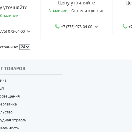
Цену уточняйте
Це
у уточняйте
В наличии
Оптом и в розницу
В наличии
+7 (775) 073-04-00
+7
(775) 073-04-00
Г ТОВАРОВ
тика
ВЛ
освещения
нергетика
ельство
удная отрасль
ленность