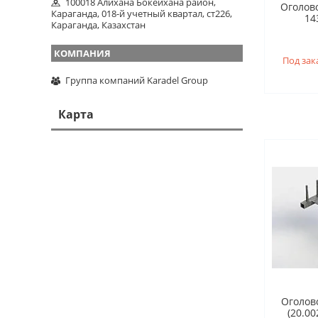
100018 Алихана Бокейхана район,
Оголово
Караганда, 018-й учетный квартал, ст226,
143
Караганда, Казахстан
Под зак
Группа компаний Karadel Group
Карта
Оголов
(20.00