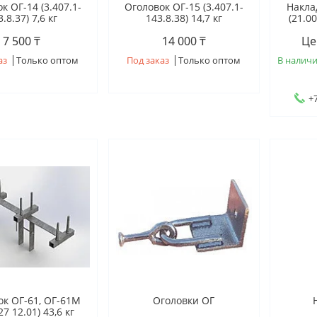
к ОГ-14 (3.407.1-
Оголовок ОГ-15 (3.407.1-
Накла
.8.37) 7,6 кг
143.8.38) 14,7 кг
(21.00
7 500 ₸
14 000 ₸
Це
аз
Только оптом
Под заказ
Только оптом
В налич
+7
ок ОГ-61, ОГ-61М
Оголовки ОГ
27 12.01) 43,6 кг